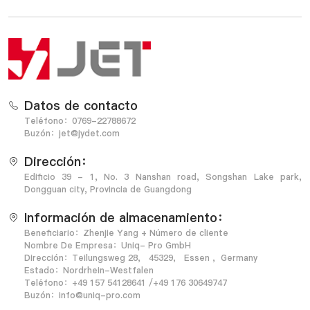
Datos de contacto
Teléfono：0769-22788672
Buzón：jet@jydet.com
Dirección：
Edificio 39 - 1, No. 3 Nanshan road, Songshan Lake park,
Dongguan city, Provincia de Guangdong
Información de almacenamiento：
Beneficiario：Zhenjie Yang + Número de cliente
Nombre De Empresa：Uniq- Pro GmbH
Dirección：Teilungsweg 28， 45329， Essen ，Germany
Estado：Nordrhein-Westfalen
Teléfono：+49 157 54128641 /+49 176 30649747
Buzón：info@uniq-pro.com