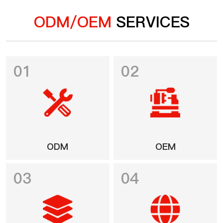
ODM/OEM
SERVICES
01
02
ODM
OEM
03
04